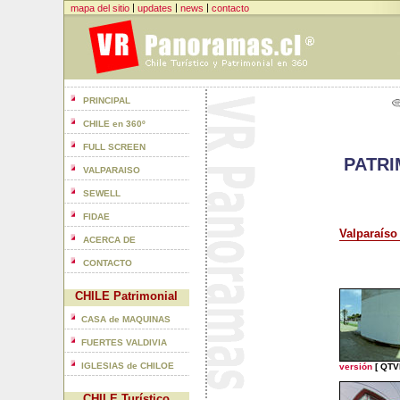
|
|
|
mapa del sitio
updates
news
contacto
PRINCIPAL
CHILE en 360º
FULL SCREEN
PATRI
VALPARAISO
SEWELL
FIDAE
Valparaíso
ACERCA DE
CONTACTO
CHILE Patrimonial
CASA de MAQUINAS
FUERTES VALDIVIA
IGLESIAS de CHILOE
versión
[ QTV
CHILE Turístico