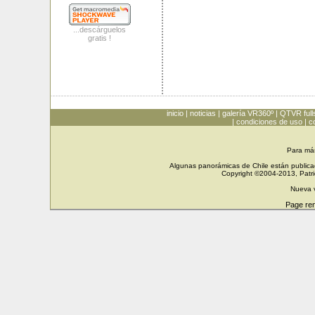
...descárguelos
gratis !
inicio
|
noticias
|
galería VR360º
|
QTVR full
|
condiciones de uso
|
c
Para má
Algunas panorámicas de Chile están publicad
Copyright ©2004-2013, Patri
Nueva 
Page re