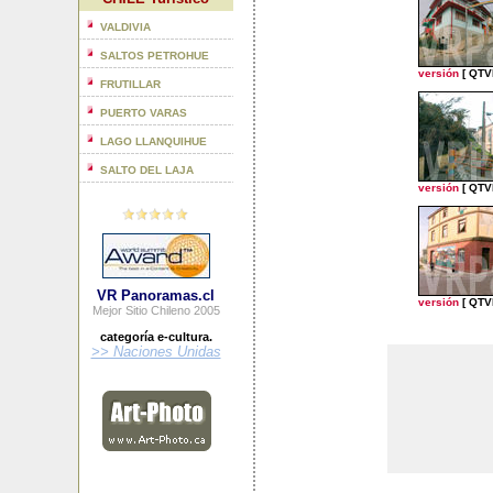
VALDIVIA
SALTOS PETROHUE
versión
[ QTV
FRUTILLAR
PUERTO VARAS
LAGO LLANQUIHUE
SALTO DEL LAJA
versión
[ QTV
VR Panoramas.cl
versión
[ QTV
Mejor Sitio Chileno 2005
categoría e-cultura.
>> Naciones Unidas