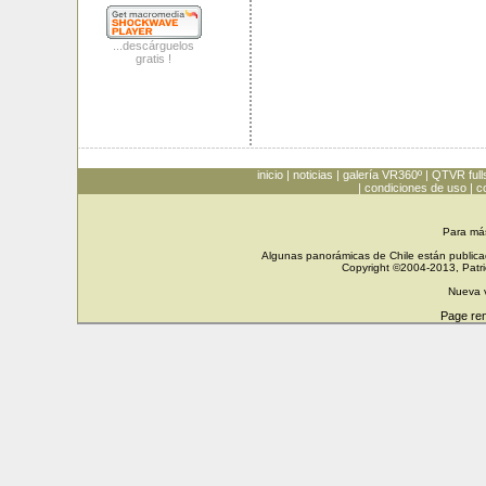
...descárguelos
gratis !
inicio
|
noticias
|
galería VR360º
|
QTVR full
|
condiciones de uso
|
c
Para má
Algunas panorámicas de Chile están publicad
Copyright ©2004-2013, Patri
Nueva 
Page re