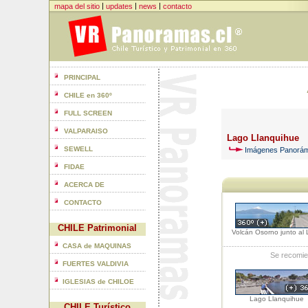
|
|
|
mapa del sitio
updates
news
contacto
PRINCIPAL
CHILE en 360º
FULL SCREEN
VALPARAISO
Lago Llanquihue
SEWELL
Imágenes Panorámi
FIDAE
ACERCA DE
CONTACTO
CHILE Patrimonial
Volcán Osorno junto al
CASA de MAQUINAS
Se recomie
FUERTES VALDIVIA
IGLESIAS de CHILOE
Lago Llanquihue
CHILE Turístico