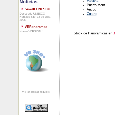
Valdivia
Noticias
Puerto Mont
Sewell UNESCO
Ancud
Castro
Declarado UNESCO
Heritage Site, 13 de Julio,
2006.
VRPanoramas
Nueva VERSIÓN !
Stock de Panorámicas en
3
VRPanoramas requiere: