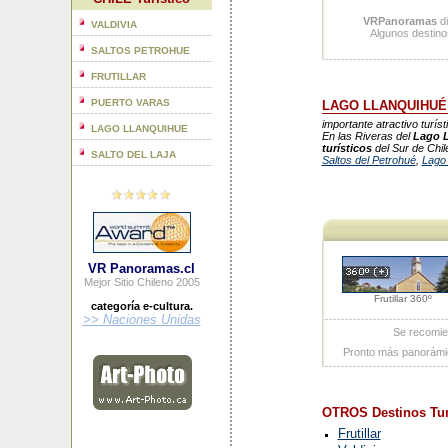
VRPanoramas
di
VALDIVIA
Algunos destinos
SALTOS PETROHUE
FRUTILLAR
PUERTO VARAS
LAGO LLANQUIHUÉ
importante atractivo turíst
LAGO LLANQUIHUE
En las Riveras del
Lago 
turísticos
del Sur de Chi
SALTO DEL LAJA
Saltos del Petrohué
,
Lago 
VR Panoramas.cl
Mejor Sitio Chileno 2005
Frutillar 360º
categoría e-cultura.
>> Naciones Unidas
Se recomie
Pronto más panorámi
OTROS Destinos Tur
Frutillar