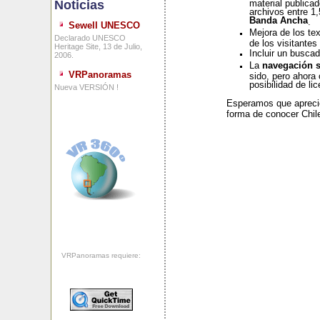
Noticias
material publica
archivos entre 1
Banda Ancha
.
Sewell UNESCO
Mejora de los text
Declarado UNESCO
de los visitantes 
Heritage Site, 13 de Julio,
Incluir un busca
2006.
La
navegación s
VRPanoramas
sido, pero ahora 
posibilidad de l
Nueva VERSIÓN !
Esperamos que apreci
forma de conocer Chile
VRPanoramas requiere: