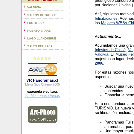
prestigioso concurso d
por Naciones Unidas 
VALDIVIA
Así, siguieron motiva
SALTOS PETROHUE
felicitaciones
. Además
las
Mejores WEBs Chi
FRUTILLAR
PUERTO VARAS
Actualmente...
LAGO LLANQUIHUE
Acumulamos una gran c
SALTO DEL LAJA
Iglesias de Chiloé
,
Val
Valdivia
,
El Museo Fer
majestuoso lugar decl
2006
.
Por estas razones nos
aspectos:
VR Panoramas.cl
Mejor Sitio Chileno 2005
Buscar una nueva 
contenidos.
categoría e-cultura.
Financiar la perm
>> Naciones Unidas
Esto nos conduce a exp
TURISMO. La nueva ve
su liberación, incluir
Panoramas Fullsc
automática, para
Una mayor resolu