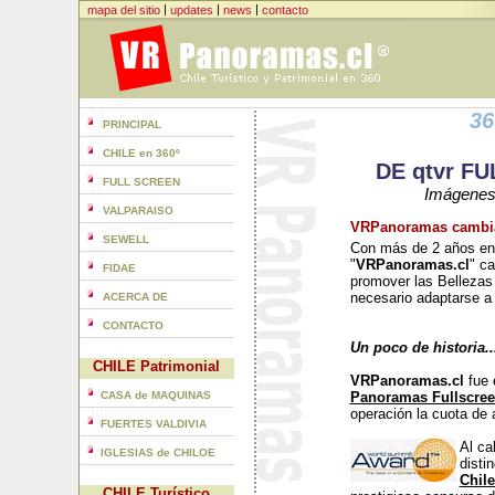
|
|
|
mapa del sitio
updates
news
contacto
36
PRINCIPAL
CHILE en 360º
DE qtvr F
FULL SCREEN
Imágenes 
VALPARAISO
VRPanoramas cambia
SEWELL
Con más de 2 años en 
"
VRPanoramas.cl
" c
FIDAE
promover las Bellezas
necesario adaptarse
ACERCA DE
CONTACTO
Un poco de historia..
CHILE Patrimonial
VRPanoramas.cl
fue 
CASA de MAQUINAS
Panoramas Fullscre
operación la cuota de
FUERTES VALDIVIA
Al ca
IGLESIAS de CHILOE
disti
Chil
CHILE Turístico