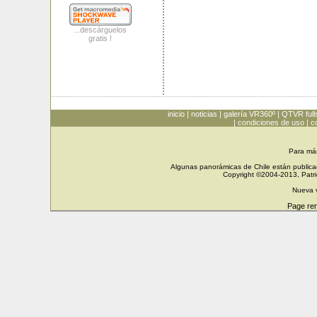
...descárguelos
gratis !
inicio
|
noticias
|
galería VR360º
|
QTVR full
|
condiciones de uso
|
c
Para má
Algunas panorámicas de Chile están publicad
Copyright ©2004-2013, Patri
Nueva 
Page re