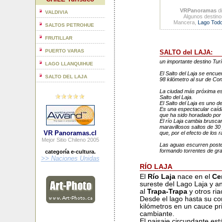
VRPanoramas
di
VALDIVIA
Algunos destinos
Mancera,
Lago Todo
SALTOS PETROHUE
FRUTILLAR
PUERTO VARAS
SALTO del LAJA
:
un importante destino Turís
LAGO LLANQUIHUE
El Salto del Laja se encuen
SALTO DEL LAJA
98 kilómetro al sur de Co
La ciudad más próxima es 
Salto del Laja.
El Salto del Laja es uno d
Es una espectacular caída
que ha sido horadado por 
El río Laja cambia brusca
maravillosos saltos de 3
VR Panoramas.cl
que, por el efecto de los 
Mejor Sitio Chileno 2005
Las aguas escurren poste
formando torrentes de gran
categoría e-cultura.
>> Naciones Unidas
RÍO LAJA
El
Río Laja
nace en el
Ce
sureste del Lago Laja y an
al
Trapa-Trapa
y otros ri
Desde el lago hasta su co
kilómetros en un cauce pr
cambiante.
El paisaje circundante est