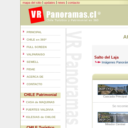
|
|
|
mapa del sitio
updates
news
contacto
PRINCIPAL
At
CHILE en 360º
FULL SCREEN
VALPARAISO
Salto del Laja
SEWELL
Imágenes Panorámi
FIDAE
ACERCA DE
CONTACTO
CHILE Patrimonial
Cascada Principal
CASA de MAQUINAS
Se recomie
FUERTES VALDIVIA
IGLESIAS de CHILOE
Mirador Central
CHILE Turístico