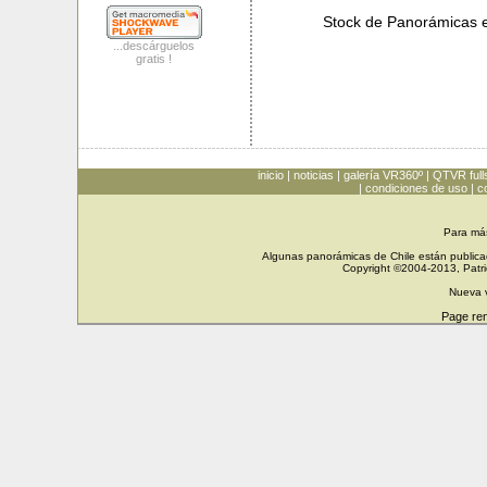
Stock de Panorámicas
...descárguelos
gratis !
inicio
|
noticias
|
galería VR360º
|
QTVR full
|
condiciones de uso
|
c
Para má
Algunas panorámicas de Chile están publicad
Copyright ©2004-2013, Patri
Nueva 
Page re