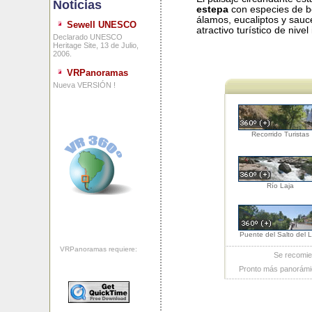
Noticias
estepa
con especies de bo
álamos, eucaliptos y sauce
Sewell UNESCO
atractivo turístico de nivel
Declarado UNESCO
Heritage Site, 13 de Julio,
2006.
VRPanoramas
Nueva VERSIÓN !
Recorrido Turistas
Río Laja
Puente del Salto del L
VRPanoramas requiere:
Se recomie
Pronto más panorámi