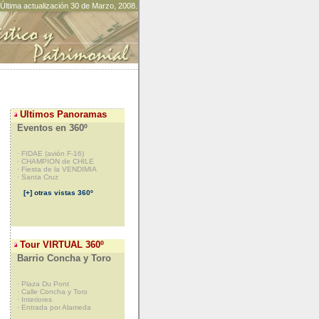
Última actualización 30 de Marzo, 2008.
Ultimos Panoramas
Eventos en 360º
· FIDAE (avión F-16)
· CHAMPION de CHILE
· Fiesta de la VENDIMIA
· Santa Cruz
[+] otras vistas 360º
Tour VIRTUAL 360º
Barrio Concha y Toro
· Plaza Du Pont
· Calle Concha y Toro
· Interiores
· Entrada por Alameda