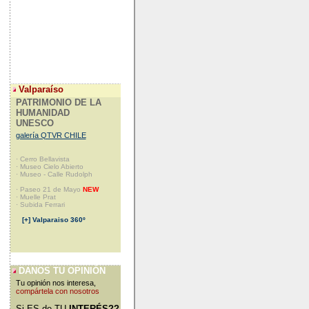
Valparaíso
PATRIMONIO DE LA
HUMANIDAD
UNESCO
galería QTVR CHILE
· Cerro Bellavista
· Museo Cielo Abierto
· Museo - Calle Rudolph
· Paseo 21 de Mayo
NEW
· Muelle Prat
· Subida Ferrari
[+] Valparaiso 360º
DANOS TU OPINIÓN
Tu opinión nos interesa,
compártela con nosotros
Si ES de TU
INTERÉS??