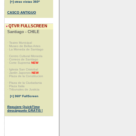
[+] otras vistas 360º
CASCO ANTIGUO
QTVR FULLSCREEN
Santiago - CHILE
· Teatro Municipal
· Museo de Bellas Artes
· La Moneda de Santiago
· Centro Cultural Moneda
· Correos de Santiago
· Corte Suprema
NEW
· Iglesia San Cristobal
· Jardin Japones
NEW
· Plaza de la Constitucion
· Plaza de la Ciudadania
· Plaza Italia
· Tribunales de Justicia
[+] 360º FullScreen
Requiere QuickTime
descárguelo GRÁTIS !