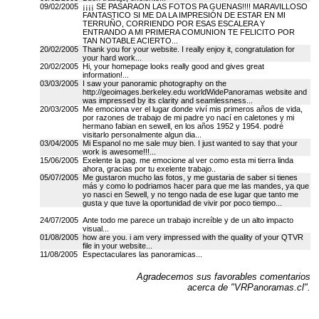
09/02/2005
¡¡¡¡ SE PASARAON LAS FOTOS PA GUENAS!!!! MARAVILLOSO
FANTASTICO SI ME DA LA IMPRESIÓN DE ESTAR EN MI
TERRUÑO, CORRIENDO POR ESAS ESCALERA Y
ENTRANDO A MI PRIMERA COMUNION TE FELICITO POR
TAN NOTABLE ACIERTO...
20/02/2005
Thank you for your website. I really enjoy it, congratulation for
your hard work...
20/02/2005
Hi, your homepage looks really good and gives great
information!...
03/03/2005
I saw your panoramic photography on the
http://geoimages.berkeley.edu worldWidePanoramas website and
was impressed by its clarity and seamlessness...
20/03/2005
Me emociona ver el lugar donde viví mis primeros años de vida,
por razones de trabajo de mi padre yo nací en caletones y mi
hermano fabian en sewell, en los años 1952 y 1954. podré
visitarlo personalmente algun dia...
03/04/2005
Mi Espanol no me sale muy bien. I just wanted to say that your
work is awesome!!!...
15/06/2005
Exelente la pag. me emocione al ver como esta mi tierra linda
ahora, gracias por tu exelente trabajo..
05/07/2005
Me gustaron mucho las fotos, y me gustaria de saber si tienes
más y como lo podriamos hacer para que me las mandes, ya que
yo nasci en Sewell, y no tengo nada de ese lugar que tanto me
gusta y que tuve la oportunidad de vivir por poco tiempo...
24/07/2005
Ante todo me parece un trabajo increíble y de un alto impacto
visual...
01/08/2005
how are you. i am very impressed with the quality of your QTVR
file in your website...
11/08/2005
Espectaculares las panoramicas...
Agradecemos sus favorables comentarios
acerca de "VRPanoramas.cl".