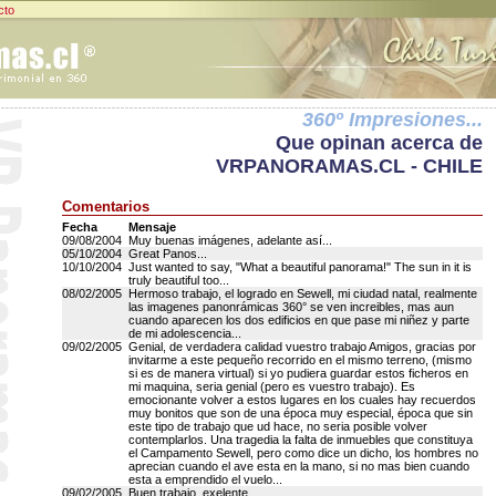
cto
360º Impresiones...
Que opinan acerca de
VRPANORAMAS.CL - CHILE
Comentarios
Fecha
Mensaje
09/08/2004
Muy buenas imágenes, adelante así...
05/10/2004
Great Panos...
10/10/2004
Just wanted to say, "What a beautiful panorama!" The sun in it is
truly beautiful too...
08/02/2005
Hermoso trabajo, el logrado en Sewell, mi ciudad natal, realmente
las imagenes panonrámicas 360° se ven increibles, mas aun
cuando aparecen los dos edificios en que pase mi niñez y parte
de mi adolescencia...
09/02/2005
Genial, de verdadera calidad vuestro trabajo Amigos, gracias por
invitarme a este pequeño recorrido en el mismo terreno, (mismo
si es de manera virtual) si yo pudiera guardar estos ficheros en
mi maquina, seria genial (pero es vuestro trabajo). Es
emocionante volver a estos lugares en los cuales hay recuerdos
muy bonitos que son de una época muy especial, época que sin
este tipo de trabajo que ud hace, no seria posible volver
contemplarlos. Una tragedia la falta de inmuebles que constituya
el Campamento Sewell, pero como dice un dicho, los hombres no
aprecian cuando el ave esta en la mano, si no mas bien cuando
esta a emprendido el vuelo...
09/02/2005
Buen trabajo, exelente...