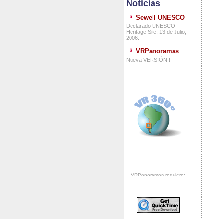
Noticias
Sewell UNESCO
Declarado UNESCO
Heritage Site, 13 de Julio,
2006.
VRPanoramas
Nueva VERSIÓN !
VRPanoramas requiere: