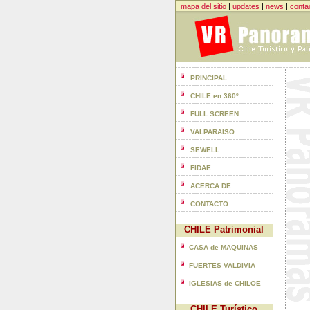
|
|
|
mapa del sitio
updates
news
conta
PRINCIPAL
CHILE en 360º
FULL SCREEN
VALPARAISO
SEWELL
FIDAE
ACERCA DE
CONTACTO
CHILE Patrimonial
CASA de MAQUINAS
FUERTES VALDIVIA
IGLESIAS de CHILOE
CHILE Turístico