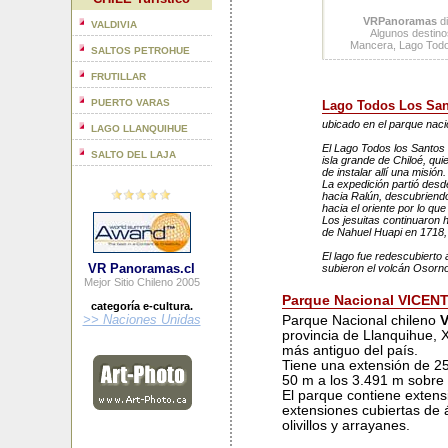
VRPanoramas
di
VALDIVIA
Algunos destinos
Mancera, Lago Tod
SALTOS PETROHUE
FRUTILLAR
PUERTO VARAS
Lago Todos Los San
ubicado en el parque naci
LAGO LLANQUIHUE
El Lago Todos los Santos 
SALTO DEL LAJA
isla grande de Chiloé, qu
de instalar allí una misión.
La expedición partió desde
hacia Ralún, descubriend
hacia el oriente por lo qu
Los jesuitas continuaron 
de Nahuel Huapi en 1718, p
El lago fue redescubierto
VR Panoramas.cl
subieron el volcán Osorno,
Mejor Sitio Chileno 2005
Parque Nacional VICE
categoría e-cultura.
>> Naciones Unidas
Parque Nacional chileno
V
provincia de Llanquihue, 
más antiguo del país.
Tiene una extensión de 25
50 m a los 3.491 m sobre e
El parque contiene extens
extensiones cubiertas de 
olivillos y arrayanes.