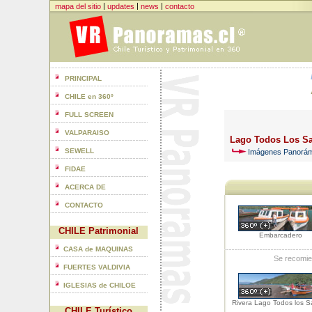
|
|
|
mapa del sitio
updates
news
contacto
PRINCIPAL
CHILE en 360º
FULL SCREEN
VALPARAISO
Lago Todos Los S
SEWELL
Imágenes Panorámi
FIDAE
ACERCA DE
CONTACTO
CHILE Patrimonial
Embarcadero
CASA de MAQUINAS
Se recomie
FUERTES VALDIVIA
IGLESIAS de CHILOE
Rivera Lago Todos los S
CHILE Turístico