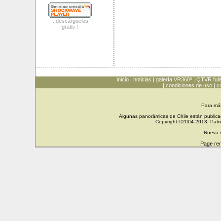
...descárguelos
gratis !
inicio
|
noticias
|
galería VR360º
|
QTVR full
|
condiciones de uso
|
c
Para má
Algunas panorámicas de Chile están publicad
Copyright ©2004-2013, Patri
Nueva 
Page re