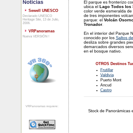
Noticias
El parque es fronterizo co
ubica el
Lago Todos los
Sewell UNESCO
color verde esmeralda de
de tres imponentes volca
Declarado UNESCO
Heritage Site, 13 de Julio,
parque: el
Volcán Osorn
2006.
Tronador
.
VRPanoramas
En el interior del Parque 
Nueva VERSIÓN !
conocido por los
Saltos d
desliza sobre grandes pie
demarcados diversos send
en el bosque nativo.
OTROS Destinos Tur
Frutillar
Valdivia
Puerto Mont
Ancud
Castro
VRPanoramas requiere:
Stock de Panorámicas