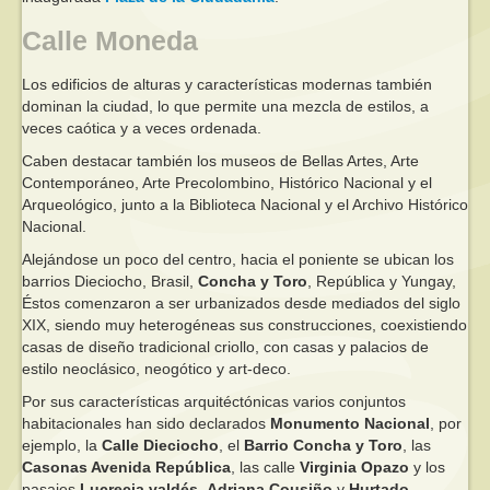
Calle Moneda
Los edificios de alturas y características modernas también
dominan la ciudad, lo que permite una mezcla de estilos, a
veces caótica y a veces ordenada.
Caben destacar también los museos de Bellas Artes, Arte
Contemporáneo, Arte Precolombino, Histórico Nacional y el
Arqueológico, junto a la Biblioteca Nacional y el Archivo Histórico
Nacional.
Alejándose un poco del centro, hacia el poniente se ubican los
barrios Dieciocho, Brasil,
Concha y Toro
, República y Yungay,
Éstos comenzaron a ser urbanizados desde mediados del siglo
XIX, siendo muy heterogéneas sus construcciones, coexistiendo
casas de diseño tradicional criollo, con casas y palacios de
estilo neoclásico, neogótico y art-deco.
Por sus características arquitéctónicas varios conjuntos
habitacionales han sido declarados
Monumento Nacional
, por
ejemplo, la
Calle Dieciocho
, el
Barrio Concha y Toro
, las
Casonas Avenida República
, las calle
Virginia Opazo
y los
pasajes
Lucrecia valdés
,
Adriana Cousiño
y
Hurtado